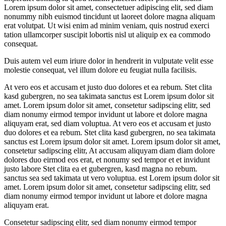
Lorem ipsum dolor sit amet, consectetuer adipiscing elit, sed diam
nonummy nibh euismod tincidunt ut laoreet dolore magna aliquam
erat volutpat. Ut wisi enim ad minim veniam, quis nostrud exerci
tation ullamcorper suscipit lobortis nisl ut aliquip ex ea commodo
consequat.
Duis autem vel eum iriure dolor in hendrerit in vulputate velit esse
molestie consequat, vel illum dolore eu feugiat nulla facilisis.
At vero eos et accusam et justo duo dolores et ea rebum. Stet clita
kasd gubergren, no sea takimata sanctus est Lorem ipsum dolor sit
amet. Lorem ipsum dolor sit amet, consetetur sadipscing elitr, sed
diam nonumy eirmod tempor invidunt ut labore et dolore magna
aliquyam erat, sed diam voluptua. At vero eos et accusam et justo
duo dolores et ea rebum. Stet clita kasd gubergren, no sea takimata
sanctus est Lorem ipsum dolor sit amet. Lorem ipsum dolor sit amet,
consetetur sadipscing elitr, At accusam aliquyam diam diam dolore
dolores duo eirmod eos erat, et nonumy sed tempor et et invidunt
justo labore Stet clita ea et gubergren, kasd magna no rebum.
sanctus sea sed takimata ut vero voluptua. est Lorem ipsum dolor sit
amet. Lorem ipsum dolor sit amet, consetetur sadipscing elitr, sed
diam nonumy eirmod tempor invidunt ut labore et dolore magna
aliquyam erat.
Consetetur sadipscing elitr, sed diam nonumy eirmod tempor