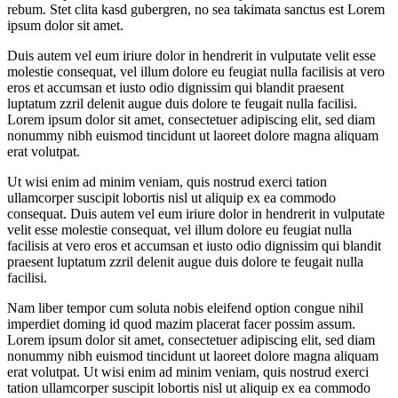
rebum. Stet clita kasd gubergren, no sea takimata sanctus est Lorem
ipsum dolor sit amet.
Duis autem vel eum iriure dolor in hendrerit in vulputate velit esse
molestie consequat, vel illum dolore eu feugiat nulla facilisis at vero
eros et accumsan et iusto odio dignissim qui blandit praesent
luptatum zzril delenit augue duis dolore te feugait nulla facilisi.
Lorem ipsum dolor sit amet, consectetuer adipiscing elit, sed diam
nonummy nibh euismod tincidunt ut laoreet dolore magna aliquam
erat volutpat.
Ut wisi enim ad minim veniam, quis nostrud exerci tation
ullamcorper suscipit lobortis nisl ut aliquip ex ea commodo
consequat. Duis autem vel eum iriure dolor in hendrerit in vulputate
velit esse molestie consequat, vel illum dolore eu feugiat nulla
facilisis at vero eros et accumsan et iusto odio dignissim qui blandit
praesent luptatum zzril delenit augue duis dolore te feugait nulla
facilisi.
Nam liber tempor cum soluta nobis eleifend option congue nihil
imperdiet doming id quod mazim placerat facer possim assum.
Lorem ipsum dolor sit amet, consectetuer adipiscing elit, sed diam
nonummy nibh euismod tincidunt ut laoreet dolore magna aliquam
erat volutpat. Ut wisi enim ad minim veniam, quis nostrud exerci
tation ullamcorper suscipit lobortis nisl ut aliquip ex ea commodo