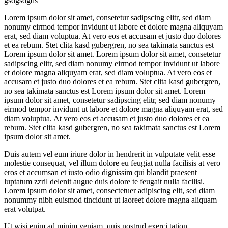
gsdgsdgds
Lorem ipsum dolor sit amet, consetetur sadipscing elitr, sed diam
nonumy eirmod tempor invidunt ut labore et dolore magna aliquyam
erat, sed diam voluptua. At vero eos et accusam et justo duo dolores
et ea rebum. Stet clita kasd gubergren, no sea takimata sanctus est
Lorem ipsum dolor sit amet. Lorem ipsum dolor sit amet, consetetur
sadipscing elitr, sed diam nonumy eirmod tempor invidunt ut labore
et dolore magna aliquyam erat, sed diam voluptua. At vero eos et
accusam et justo duo dolores et ea rebum. Stet clita kasd gubergren,
no sea takimata sanctus est Lorem ipsum dolor sit amet. Lorem
ipsum dolor sit amet, consetetur sadipscing elitr, sed diam nonumy
eirmod tempor invidunt ut labore et dolore magna aliquyam erat, sed
diam voluptua. At vero eos et accusam et justo duo dolores et ea
rebum. Stet clita kasd gubergren, no sea takimata sanctus est Lorem
ipsum dolor sit amet.
Duis autem vel eum iriure dolor in hendrerit in vulputate velit esse
molestie consequat, vel illum dolore eu feugiat nulla facilisis at vero
eros et accumsan et iusto odio dignissim qui blandit praesent
luptatum zzril delenit augue duis dolore te feugait nulla facilisi.
Lorem ipsum dolor sit amet, consectetuer adipiscing elit, sed diam
nonummy nibh euismod tincidunt ut laoreet dolore magna aliquam
erat volutpat.
Ut wisi enim ad minim veniam, quis nostrud exerci tation