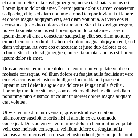
et ea rebum. Stet clita kasd gubergren, no sea takimata sanctus est
Lorem ipsum dolor sit amet. Lorem ipsum dolor sit amet, consetetur
sadipscing elitr, sed diam nonumy eirmod tempor invidunt ut labore
et dolore magna aliquyam erat, sed diam voluptua. At vero eos et
accusam et justo duo dolores et ea rebum. Stet clita kasd gubergren,
no sea takimata sanctus est Lorem ipsum dolor sit amet. Lorem
ipsum dolor sit amet, consetetur sadipscing elitr, sed diam nonumy
eirmod tempor invidunt ut labore et dolore magna aliquyam erat, sed
diam voluptua. At vero eos et accusam et justo duo dolores et ea
rebum. Stet clita kasd gubergren, no sea takimata sanctus est Lorem
ipsum dolor sit amet.
Duis autem vel eum iriure dolor in hendrerit in vulputate velit esse
molestie consequat, vel illum dolore eu feugiat nulla facilisis at vero
eros et accumsan et iusto odio dignissim qui blandit praesent
luptatum zzril delenit augue duis dolore te feugait nulla facilisi.
Lorem ipsum dolor sit amet, consectetuer adipiscing elit, sed diam
nonummy nibh euismod tincidunt ut laoreet dolore magna aliquam
erat volutpat.
Ut wisi enim ad minim veniam, quis nostrud exerci tation
ullamcorper suscipit lobortis nisl ut aliquip ex ea commodo
consequat. Duis autem vel eum iriure dolor in hendrerit in vulputate
velit esse molestie consequat, vel illum dolore eu feugiat nulla
facilisis at vero eros et accumsan et iusto odio dignissim qui blandit