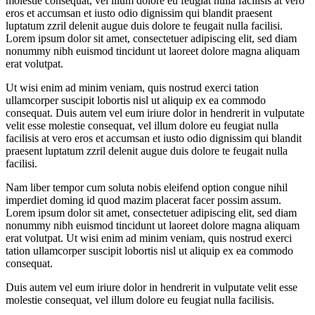
molestie consequat, vel illum dolore eu feugiat nulla facilisis at vero
eros et accumsan et iusto odio dignissim qui blandit praesent
luptatum zzril delenit augue duis dolore te feugait nulla facilisi.
Lorem ipsum dolor sit amet, consectetuer adipiscing elit, sed diam
nonummy nibh euismod tincidunt ut laoreet dolore magna aliquam
erat volutpat.
Ut wisi enim ad minim veniam, quis nostrud exerci tation
ullamcorper suscipit lobortis nisl ut aliquip ex ea commodo
consequat. Duis autem vel eum iriure dolor in hendrerit in vulputate
velit esse molestie consequat, vel illum dolore eu feugiat nulla
facilisis at vero eros et accumsan et iusto odio dignissim qui blandit
praesent luptatum zzril delenit augue duis dolore te feugait nulla
facilisi.
Nam liber tempor cum soluta nobis eleifend option congue nihil
imperdiet doming id quod mazim placerat facer possim assum.
Lorem ipsum dolor sit amet, consectetuer adipiscing elit, sed diam
nonummy nibh euismod tincidunt ut laoreet dolore magna aliquam
erat volutpat. Ut wisi enim ad minim veniam, quis nostrud exerci
tation ullamcorper suscipit lobortis nisl ut aliquip ex ea commodo
consequat.
Duis autem vel eum iriure dolor in hendrerit in vulputate velit esse
molestie consequat, vel illum dolore eu feugiat nulla facilisis.