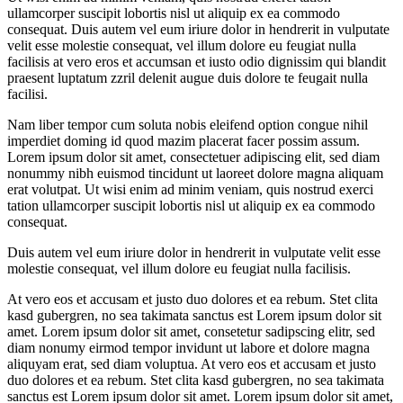
ullamcorper suscipit lobortis nisl ut aliquip ex ea commodo
consequat. Duis autem vel eum iriure dolor in hendrerit in vulputate
velit esse molestie consequat, vel illum dolore eu feugiat nulla
facilisis at vero eros et accumsan et iusto odio dignissim qui blandit
praesent luptatum zzril delenit augue duis dolore te feugait nulla
facilisi.
Nam liber tempor cum soluta nobis eleifend option congue nihil
imperdiet doming id quod mazim placerat facer possim assum.
Lorem ipsum dolor sit amet, consectetuer adipiscing elit, sed diam
nonummy nibh euismod tincidunt ut laoreet dolore magna aliquam
erat volutpat. Ut wisi enim ad minim veniam, quis nostrud exerci
tation ullamcorper suscipit lobortis nisl ut aliquip ex ea commodo
consequat.
Duis autem vel eum iriure dolor in hendrerit in vulputate velit esse
molestie consequat, vel illum dolore eu feugiat nulla facilisis.
At vero eos et accusam et justo duo dolores et ea rebum. Stet clita
kasd gubergren, no sea takimata sanctus est Lorem ipsum dolor sit
amet. Lorem ipsum dolor sit amet, consetetur sadipscing elitr, sed
diam nonumy eirmod tempor invidunt ut labore et dolore magna
aliquyam erat, sed diam voluptua. At vero eos et accusam et justo
duo dolores et ea rebum. Stet clita kasd gubergren, no sea takimata
sanctus est Lorem ipsum dolor sit amet. Lorem ipsum dolor sit amet,