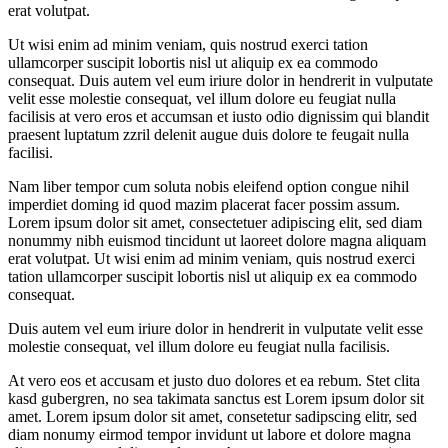
erat volutpat.
Ut wisi enim ad minim veniam, quis nostrud exerci tation
ullamcorper suscipit lobortis nisl ut aliquip ex ea commodo
consequat. Duis autem vel eum iriure dolor in hendrerit in vulputate
velit esse molestie consequat, vel illum dolore eu feugiat nulla
facilisis at vero eros et accumsan et iusto odio dignissim qui blandit
praesent luptatum zzril delenit augue duis dolore te feugait nulla
facilisi.
Nam liber tempor cum soluta nobis eleifend option congue nihil
imperdiet doming id quod mazim placerat facer possim assum.
Lorem ipsum dolor sit amet, consectetuer adipiscing elit, sed diam
nonummy nibh euismod tincidunt ut laoreet dolore magna aliquam
erat volutpat. Ut wisi enim ad minim veniam, quis nostrud exerci
tation ullamcorper suscipit lobortis nisl ut aliquip ex ea commodo
consequat.
Duis autem vel eum iriure dolor in hendrerit in vulputate velit esse
molestie consequat, vel illum dolore eu feugiat nulla facilisis.
At vero eos et accusam et justo duo dolores et ea rebum. Stet clita
kasd gubergren, no sea takimata sanctus est Lorem ipsum dolor sit
amet. Lorem ipsum dolor sit amet, consetetur sadipscing elitr, sed
diam nonumy eirmod tempor invidunt ut labore et dolore magna