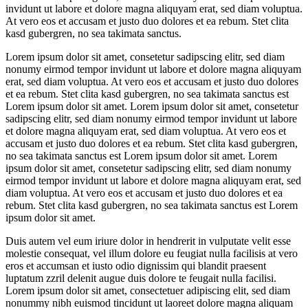
invidunt ut labore et dolore magna aliquyam erat, sed diam voluptua.
At vero eos et accusam et justo duo dolores et ea rebum. Stet clita
kasd gubergren, no sea takimata sanctus.
Lorem ipsum dolor sit amet, consetetur sadipscing elitr, sed diam
nonumy eirmod tempor invidunt ut labore et dolore magna aliquyam
erat, sed diam voluptua. At vero eos et accusam et justo duo dolores
et ea rebum. Stet clita kasd gubergren, no sea takimata sanctus est
Lorem ipsum dolor sit amet. Lorem ipsum dolor sit amet, consetetur
sadipscing elitr, sed diam nonumy eirmod tempor invidunt ut labore
et dolore magna aliquyam erat, sed diam voluptua. At vero eos et
accusam et justo duo dolores et ea rebum. Stet clita kasd gubergren,
no sea takimata sanctus est Lorem ipsum dolor sit amet. Lorem
ipsum dolor sit amet, consetetur sadipscing elitr, sed diam nonumy
eirmod tempor invidunt ut labore et dolore magna aliquyam erat, sed
diam voluptua. At vero eos et accusam et justo duo dolores et ea
rebum. Stet clita kasd gubergren, no sea takimata sanctus est Lorem
ipsum dolor sit amet.
Duis autem vel eum iriure dolor in hendrerit in vulputate velit esse
molestie consequat, vel illum dolore eu feugiat nulla facilisis at vero
eros et accumsan et iusto odio dignissim qui blandit praesent
luptatum zzril delenit augue duis dolore te feugait nulla facilisi.
Lorem ipsum dolor sit amet, consectetuer adipiscing elit, sed diam
nonummy nibh euismod tincidunt ut laoreet dolore magna aliquam