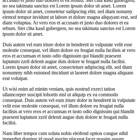
accusam et justo duo dolores et ea rebum. Stet clita kasd gubergren,
no sea takimata sanctus est Lorem ipsum dolor sit amet. Lorem
ipsum dolor sit amet, consetetur sadipscing elitr, sed diam nonumy
eirmod tempor invidunt ut labore et dolore magna aliquyam erat, sed
diam voluptua. At vero eos et accusam et justo duo dolores et ea
rebum. Stet clita kasd gubergren, no sea takimata sanctus est Lorem
ipsum dolor sit amet.
Duis autem vel eum iriure dolor in hendrerit in vulputate velit esse
molestie consequat, vel illum dolore eu feugiat nulla facilisis at vero
eros et accumsan et iusto odio dignissim qui blandit praesent
luptatum zzril delenit augue duis dolore te feugait nulla facilisi.
Lorem ipsum dolor sit amet, consectetuer adipiscing elit, sed diam
nonummy nibh euismod tincidunt ut laoreet dolore magna aliquam
erat volutpat.
Ut wisi enim ad minim veniam, quis nostrud exerci tation
ullamcorper suscipit lobortis nisl ut aliquip ex ea commodo
consequat. Duis autem vel eum iriure dolor in hendrerit in vulputate
velit esse molestie consequat, vel illum dolore eu feugiat nulla
facilisis at vero eros et accumsan et iusto odio dignissim qui blandit
praesent luptatum zzril delenit augue duis dolore te feugait nulla
facilisi.
Nam liber tempor cum soluta nobis eleifend option congue nihil
imperdiet doming id quod mazim placerat facer possim assum.