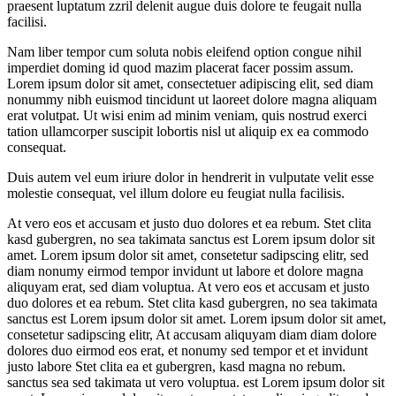
praesent luptatum zzril delenit augue duis dolore te feugait nulla
facilisi.
Nam liber tempor cum soluta nobis eleifend option congue nihil
imperdiet doming id quod mazim placerat facer possim assum.
Lorem ipsum dolor sit amet, consectetuer adipiscing elit, sed diam
nonummy nibh euismod tincidunt ut laoreet dolore magna aliquam
erat volutpat. Ut wisi enim ad minim veniam, quis nostrud exerci
tation ullamcorper suscipit lobortis nisl ut aliquip ex ea commodo
consequat.
Duis autem vel eum iriure dolor in hendrerit in vulputate velit esse
molestie consequat, vel illum dolore eu feugiat nulla facilisis.
At vero eos et accusam et justo duo dolores et ea rebum. Stet clita
kasd gubergren, no sea takimata sanctus est Lorem ipsum dolor sit
amet. Lorem ipsum dolor sit amet, consetetur sadipscing elitr, sed
diam nonumy eirmod tempor invidunt ut labore et dolore magna
aliquyam erat, sed diam voluptua. At vero eos et accusam et justo
duo dolores et ea rebum. Stet clita kasd gubergren, no sea takimata
sanctus est Lorem ipsum dolor sit amet. Lorem ipsum dolor sit amet,
consetetur sadipscing elitr, At accusam aliquyam diam diam dolore
dolores duo eirmod eos erat, et nonumy sed tempor et et invidunt
justo labore Stet clita ea et gubergren, kasd magna no rebum.
sanctus sea sed takimata ut vero voluptua. est Lorem ipsum dolor sit